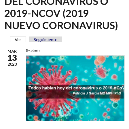
DEL CORONAVIRUS O
2019-NCOV (2019
NUEVO CORONAVIRUS)
Ver
(solapa activa)
Seguimiento
SOLAPAS PRINCIPALES
By
admin
MAR
13
2020