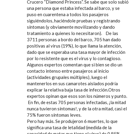
Crucero “Diamond Princess”. Se sabe que solo subió
una persona que estaba infectada al barco, y se
puso en cuarentena a todos los pasajeros
siguiéndolos, haciéndole pruebas y registrando
síntomas (y obviamente movilizando y dando
tratamiento a quienes lo necesitaron). De las
3711 personas a bordo del barco, 705 han dado
positivas al virus (19%), lo que llama la atención,
dado que se esperaba una tasa mayor de infección
por lo resistente que es el virus y lo contagioso.
Algunos expertos comentan que si bien se dio un
contacto intenso entre pasajeros al inicio
(actividades grupales múltiples), luego el
mantenerlos en sus camarotes aislados podría
explicar la relativa baja tasa de infección.Otros
expertos opinan que esos son los números y punto.
En fin, de estas 705 personas infectadas, ¡la mitad
nunca tuvieron síntomas!, y de la otra mitad, casi el
75% fueron síntomas leves.
Pero hay más. Se produjeron 6 muertes, lo que
significa una tasa de letalidad (medida de la
capacidad de matar que tiene el virus) de 0.85%,