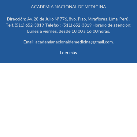
ACADEMIA NACIONAL DE MEDICINA
Dirección: Av. 28 de Julio N°776, 8vo. Piso, Miraflores. Lima-Perú .
Telf. (511) 652-3819 Telefax : (511) 652-3819 Horario de atención:
Lunes a viernes, desde 10:00 a 16:00 horas.
Email: academianacionaldemedicina@gmail.com.
Leer más