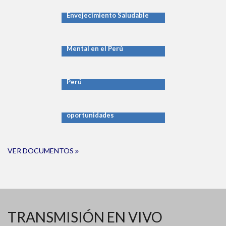
Envejecimiento Saludable
Informe Sobre la Salud
Mental en el Perú
Promoción de la Salud y
Prevención del Cáncer en el
Perú
Reumatología en el Perú:
Necesidades y
oportunidades
VER DOCUMENTOS
TRANSMISIÓN EN VIVO