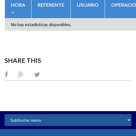
HORA
REFERENTE
USUARIO
OPERACI
No hay estadísticas disponibles.
SHARE THIS