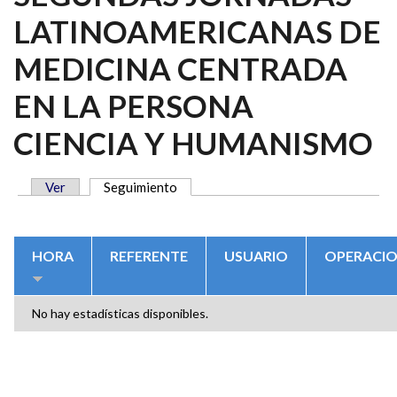
LATINOAMERICANAS DE
MEDICINA CENTRADA
EN LA PERSONA
CIENCIA Y HUMANISMO
Ver
Seguimiento
(solapa activa)
SOLAPAS PRINCIPALES
HORA
REFERENTE
USUARIO
OPERACI
No hay estadísticas disponibles.