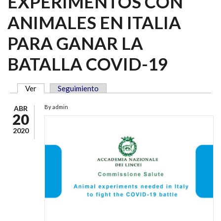
EXPERIMENTOS CON
ANIMALES EN ITALIA
PARA GANAR LA
BATALLA COVID-19
Ver
(solapa activa)
Seguimiento
SOLAPAS PRINCIPALES
By
admin
ABR
20
2020