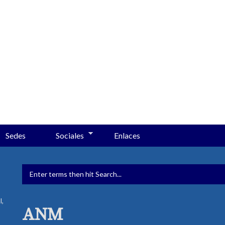
Sedes
Sociales
Enlaces
FORMULARIO DE BÚSQUED
l,
ANM