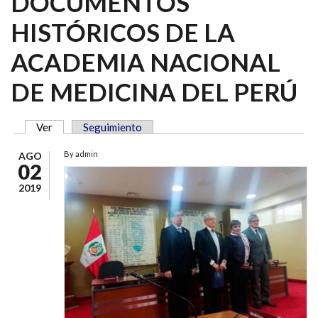
DOCUMENTOS
HISTÓRICOS DE LA
ACADEMIA NACIONAL
DE MEDICINA DEL PERÚ
Ver
(solapa activa)
Seguimiento
SOLAPAS PRINCIPALES
By
admin
AGO
02
2019