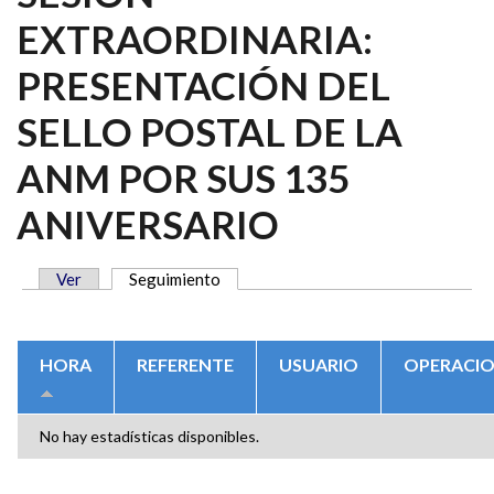
EXTRAORDINARIA:
PRESENTACIÓN DEL
SELLO POSTAL DE LA
ANM POR SUS 135
ANIVERSARIO
Ver
Seguimiento
(solapa activa)
SOLAPAS PRINCIPALES
HORA
REFERENTE
USUARIO
OPERACI
No hay estadísticas disponibles.