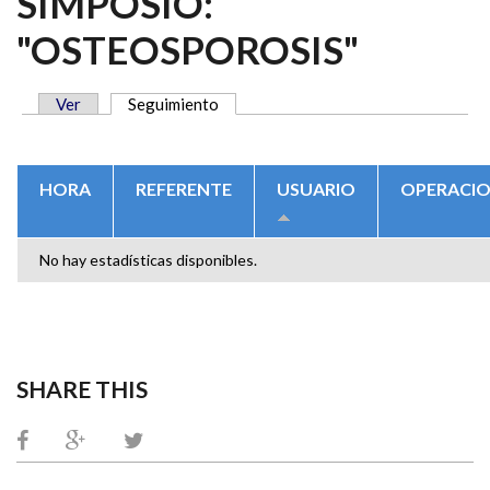
SIMPOSIO:
"OSTEOSPOROSIS"
Ver
Seguimiento
(solapa activa)
SOLAPAS PRINCIPALES
HORA
REFERENTE
USUARIO
OPERACI
No hay estadísticas disponibles.
SHARE THIS