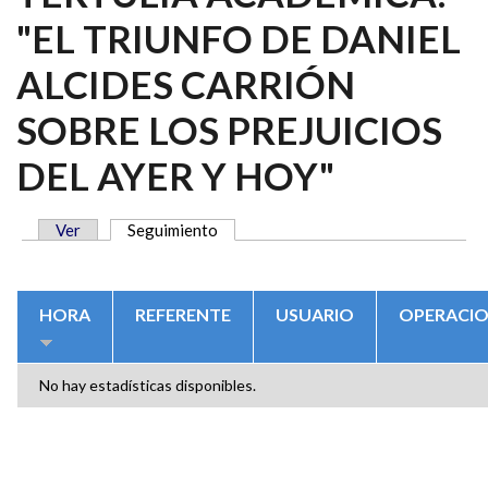
"EL TRIUNFO DE DANIEL
ALCIDES CARRIÓN
SOBRE LOS PREJUICIOS
DEL AYER Y HOY"
Ver
Seguimiento
(solapa activa)
SOLAPAS PRINCIPALES
HORA
REFERENTE
USUARIO
OPERACI
No hay estadísticas disponibles.