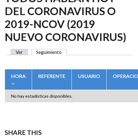
DEL CORONAVIRUS O
2019-NCOV (2019
NUEVO CORONAVIRUS)
Ver
Seguimiento
(solapa activa)
SOLAPAS PRINCIPALES
HORA
REFERENTE
USUARIO
OPERACI
No hay estadísticas disponibles.
SHARE THIS